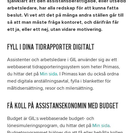
självklart att den assistansberättigade, eller utsedd
arbetsledare, har alla redskap för att kunna fatta
beslut. Vi vet att det på många andra ställen går till
så att man måste fråga kontoret, och därifrån får
ett ja, eller ett nej, utan vidare motivering.
FYLL I DINA TIDRAPPORTER DIGITALT
Assistenter och arbetsledare i GIL använder sig av ett
webbaserat tidrapporteringssystem som heter Primass,
du hittar det på
Min sida
. I Primass kan du också ordna
med digitala anställningsavtal, fylla i blanketter för
måltidsersättning, resor och milersättning.
FÅ KOLL PÅ ASSISTANSEKONOMIN MED BUDGET
Budget är GIL:s webbaserade budget- och
lönesimuleringsprogram, du hittar det på
Min sida
.
Budgetprogrammet hjälper dig att få eller behålla kollen