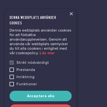
×
DENNA WEBBPLATS ANVÄNDER
tech@hoy.se
COOKIES
Denna webbplats använder cookies
031-63 64 80
för att förbättra
användarupplevelsen. Genom att
använda vår webbplats samtycker
du till alla cookies i enlighet med
Mölndalsvägen 30B
vår cookiepolicy.
Läs mer
Box 24061
400 22 Göteborg
Strikt nödvändigt
Prestanda
716444-6762
Inriktning
Funktioner
Acceptera alla