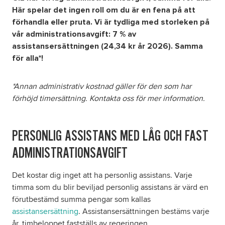
Här spelar det ingen roll om du är en fena på att
förhandla eller pruta. Vi är tydliga med storleken på
Om oss
vår administrationsavgift: 7 % av
assistansersättningen (24,34 kr år 2026). Samma
Nyheter
för alla*!
Ordlista
*Annan administrativ kostnad gäller för den som har
förhöjd timersättning. Kontakta oss för mer information.
FAQ
PERSONLIG ASSISTANS MED LÅG OCH FAST
Tillgänglighetsredogörelse
ADMINISTRATIONSAVGIFT
GDPR
Det kostar dig inget att ha personlig assistans. Varje
timma som du blir beviljad personlig assistans är värd en
Formulär
förutbestämd summa pengar som kallas
assistansersättning
. Assistansersättningen bestäms varje
år, timbeloppet fastställs av regeringen.