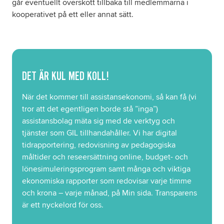
går eventuellt överskott tillbaka till medlemmarna i
kooperativet på ett eller annat sätt.
DET ÄR KUL MED KOLL!
När det kommer till assistansekonomi, så kan få (vi
tror att det egentligen borde stå ”inga”)
assistansbolag mäta sig med de verktyg och
tjänster som GIL tillhandahåller. Vi har digital
tidrapportering, redovisning av pedagogiska
måltider och reseersättning online, budget- och
lönesimuleringsprogram samt många och viktiga
ekonomiska rapporter som redovisar varje timme
och krona – varje månad, på Min sida. Transparens
är ett nyckelord för oss.