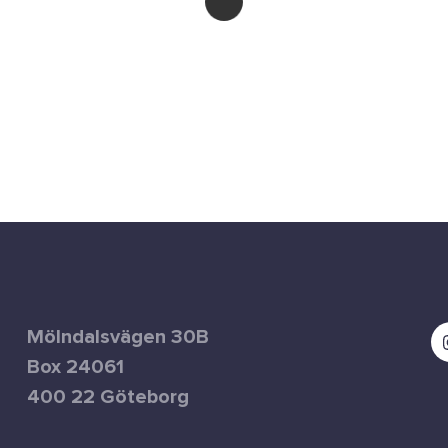
Laddar
kalender
Mölndalsvägen 30B
Box 24061
400 22 Göteborg