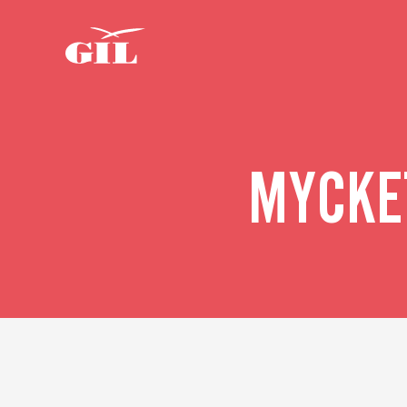
Om oss
GIL
Personlig
Nyheter
assistans
MYCKE