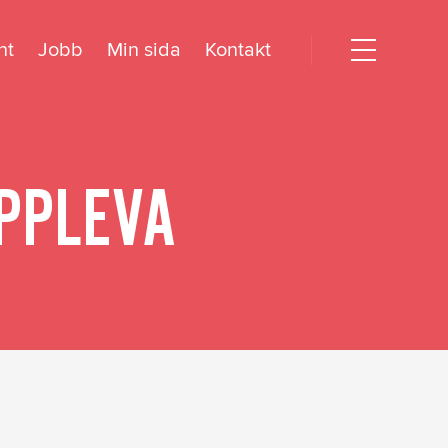
nt
Jobb
Min sida
Kontakt
Open
menu
dogörelse
PPLEVA