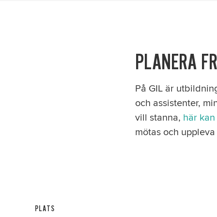
PLANERA F
På GIL är utbildnin
och assistenter, m
vill stanna,
här kan 
mötas och uppleva 
PLATS