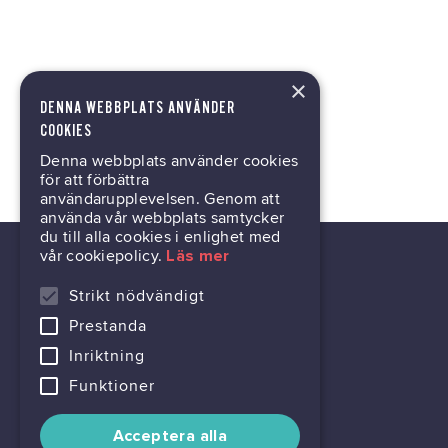
×
DENNA WEBBPLATS ANVÄNDER
COOKIES
Denna webbplats använder cookies
för att förbättra
användarupplevelsen. Genom att
använda vår webbplats samtycker
du till alla cookies i enlighet med
vår cookiepolicy.
Läs mer
Strikt nödvändigt
Prestanda
tech@hoy.se
Inriktning
031-63 64 80
Funktioner
Acceptera alla