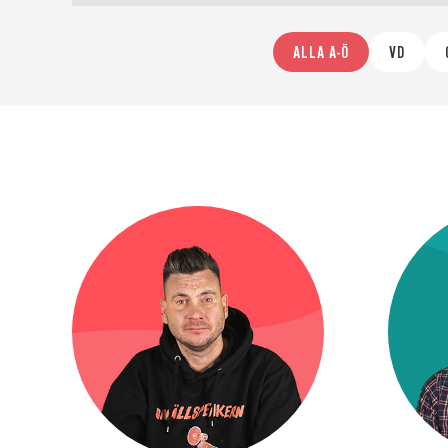
ALLA A-Ö
VD