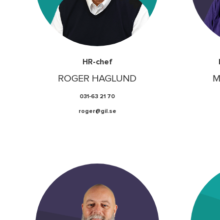
HR-chef
ROGER HAGLUND
M
031-63 21 70
roger@gil.se