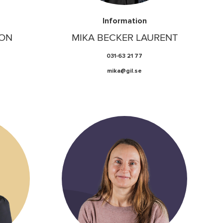
Information
SON
MIKA BECKER LAURENT
031-63 21 77
mika@gil.se