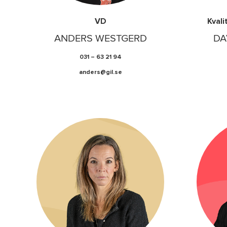
VD
Kvali
ANDERS WESTGERD
DA
031 – 63 21 94
anders@gil.se