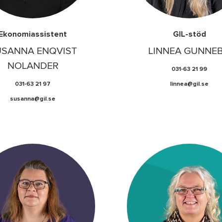
Ekonomiassistent
GIL-stöd
USANNA ENQVIST
LINNEA GUNNE
NOLANDER
031-63 21 99
031-63 21 97
linnea@gil.se
susanna@gil.se