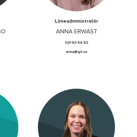
Löneadministratör
BO
ANNA ERWAST
031-63 64 82
anna@gil.se