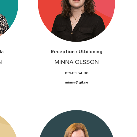
la
Reception / Utbildning
N
MINNA OLSSON
031-63 64 80
minna@gil.se