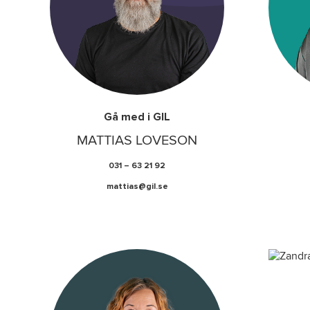
Gå med i GIL
MATTIAS LOVESON
031 – 63 21 92
mattias@gil.se