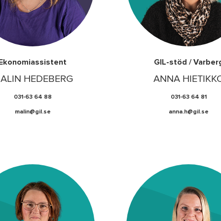
Ekonomiassistent
GIL-stöd / Varber
ALIN HEDEBERG
ANNA HIETIKK
031-63 64 88
031-63 64 81
malin@gil.se
anna.h@gil.se