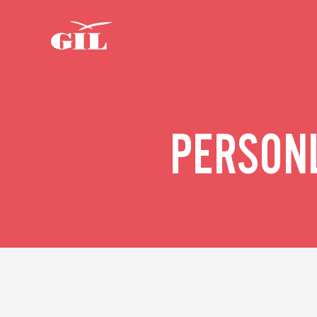
Om oss
GIL
Personlig
Nyheter
assistans
PERSONL