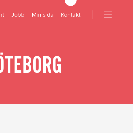
nt
Jobb
Min sida
Kontakt
Open
menu
dogörelse
GÖTEBORG