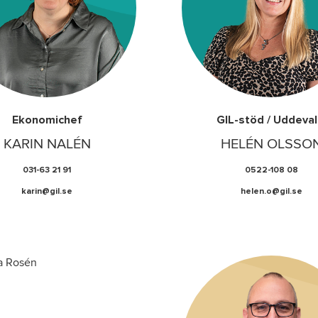
Ekonomichef
GIL-stöd / Uddeval
KARIN NALÉN
HELÉN OLSSO
031-63 21 91
0522-108 08
karin@gil.se
helen.o@gil.se