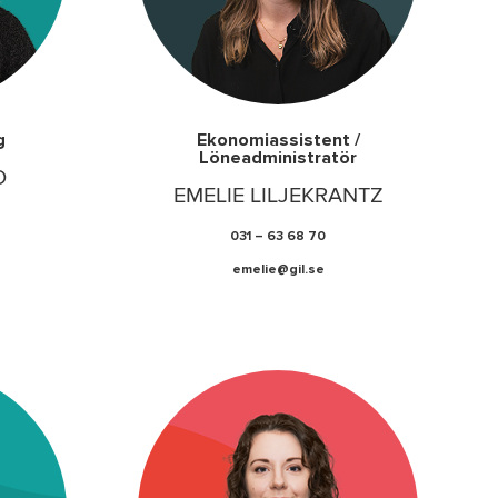
g
Ekonomiassistent /
Löneadministratör
O
EMELIE LILJEKRANTZ
031 – 63 68 70
emelie@gil.se