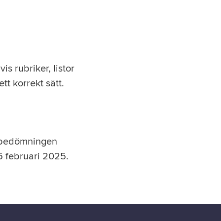
s rubriker, listor
tt korrekt sätt.
e bedömningen
5 februari 2025.