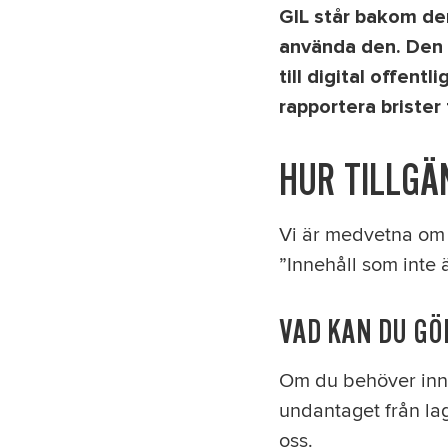
GIL står bakom den
använda den. Den h
till digital offent
rapportera brister 
HUR TILLGÄ
Vi är medvetna om a
”Innehåll som inte 
VAD KAN DU GÖ
Om du behöver inneh
undantaget från la
oss.