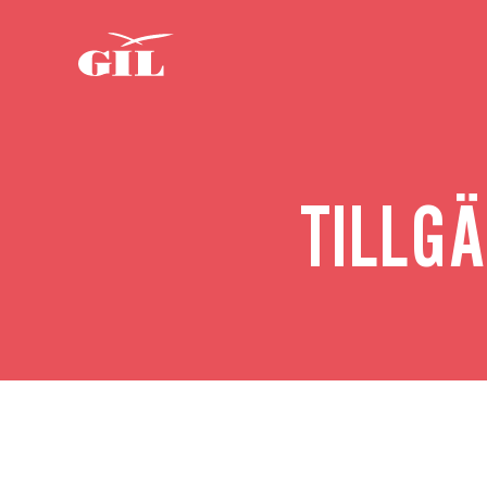
Om oss
GIL
Personlig
Nyheter
assistans
TILLG