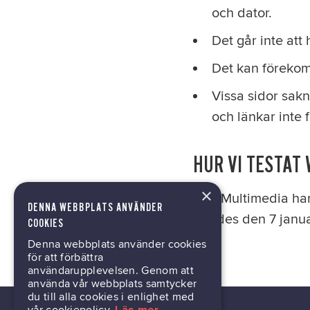
och dator.
Det går inte at
Det kan förekom
Vissa sidor sakn
och länkar inte 
HUR VI TESTAT
×
Hoy Multimedia har
DENNA WEBBPLATS ANVÄNDER
gjordes den 7 janu
COOKIES
Denna webbplats använder cookies
för att förbättra
användarupplevelsen. Genom att
använda vår webbplats samtycker
du till alla cookies i enlighet med