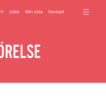
nt
Jobb
Min sida
Kontakt
Open
menu
dogörelse
ÖRELSE