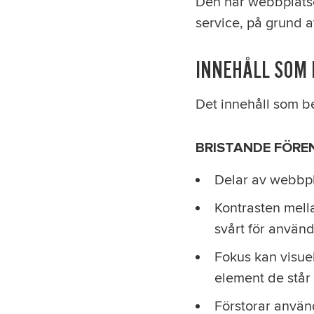
Den här webbplatsen 
service, på grund a
INNEHÅLL SOM 
Det innehåll som bes
BRISTANDE FÖRE
Delar av webbpl
Kontrasten mella
svårt för använd
Fokus kan visuel
element de står p
Förstorar använ