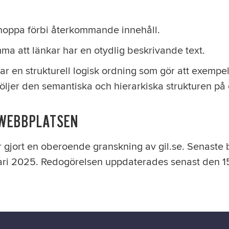
t hoppa förbi återkommande innehåll.
ma att länkar har en otydlig beskrivande text.
ar en strukturell logisk ordning som gör att exempelvi
följer den semantiska och hierarkiska strukturen på e
 WEBBPLATSEN
 gjort en oberoende granskning av gil.se. Senast
ari 2025. Redogörelsen uppdaterades senast den 1