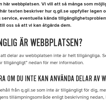
 här webbplatsen. Vi vill att så många som möjli
är texten beskriver hur q.gil.se uppfyller lagen o
lig service, eventuella kända tillgänglighetsprobl
till oss så att vi kan åtgärda dem.
NGLIG ÄR WEBBPLATSEN?
tt delar av webbplatsen inte är helt tillgängliga. S
är tillgängligt” nedan för mer information.
RA OM DU INTE KAN ANVÄNDA DELAR AV 
åll från q.gil.se som inte är tillgängligt för dig, m
gens tillämpningsområde enligt beskrivning nedan