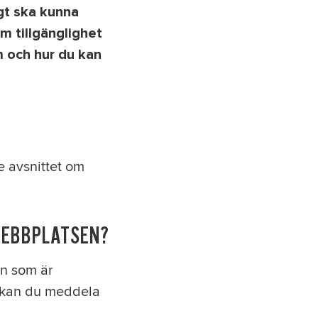
gt ska kunna
m tillgänglighet
em och hur du kan
e avsnittet om
WEBBPLATSEN?
en som är
, kan du meddela