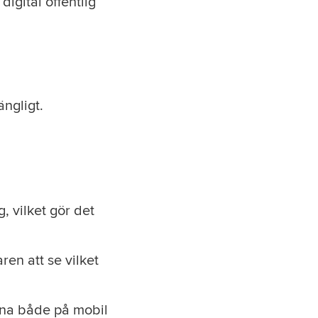
igital offentlig
ängligt.
, vilket gör det
ren att se vilket
nna både på mobil