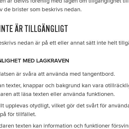
är delvis förenlig med lagen om tillgänglighet till d
v de brister som beskrivs nedan.
INTE ÄR TILLGÄNGLIGT
krivs nedan är på ett eller annat sätt inte helt tillg
NLIGHET MED LAGKRAVEN
atsen är svåra att använda med tangentbord.
n texter, knappar och bakgrund kan vara otillräcklig
aren att läsa texten eller använda funktionen.
lt upplevas otydligt, vilket gör det svårt för använda
å för tillfället.
daren texten kan information och funktioner försvi