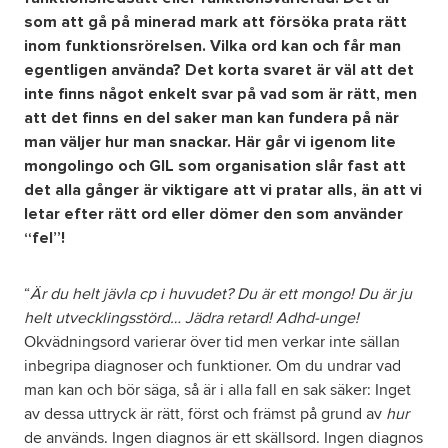
som att gå på minerad mark att försöka prata rätt
inom funktionsrörelsen. Vilka ord kan och får man
Om oss
egentligen använda? Det korta svaret är väl att det
inte finns något enkelt svar på vad som är rätt, men
Nyheter
att det finns en del saker man kan fundera på när
man väljer hur man snackar.
Här går vi igenom lite
Ordlista
mongolingo och GIL som organisation slår fast att
det alla gånger är viktigare att vi pratar alls, än att vi
letar efter rätt ord eller dömer den som använder
FAQ
“fel”!
Tillgänglighetsredogörelse
“
Är du helt jävla cp i huvudet? Du är ett mongo! Du är ju
helt utvecklingsstörd… Jädra retard! Adhd-unge!
GDPR
Okvädningsord varierar över tid men verkar inte sällan
inbegripa diagnoser och funktioner. Om du undrar vad
Formulär
man kan och bör säga, så är i alla fall en sak säker: Inget
av dessa uttryck är rätt, först och främst på grund av
hur
de används. Ingen diagnos är ett skällsord. Ingen diagnos