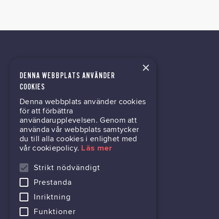
×
DENNA WEBBPLATS ANVÄNDER
tech@hoy.se
COOKIES
Denna webbplats använder cookies
031-63 64 80
för att förbättra
användarupplevelsen. Genom att
använda vår webbplats samtycker
du till alla cookies i enlighet med
Mölndalsvägen 30B
vår cookiepolicy.
Läs mer
Box 24061
400 22 Göteborg
Strikt nödvändigt
Prestanda
716444-6762
Inriktning
Funktioner