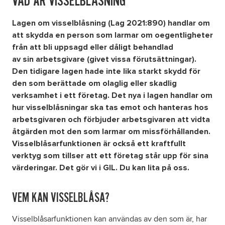
VAD ÄR VISSELBLÅSNING
Lagen om visselblåsning (Lag 2021:890) handlar om
Om oss
att skydda en person som larmar om oegentligheter
från att bli uppsagd eller dåligt behandlad
Nyheter
av sin arbetsgivare (givet vissa förutsättningar).
Den tidigare lagen hade inte lika starkt skydd för
Ordlista
den som berättade om olaglig eller skadlig
verksamhet i ett företag. Det nya i lagen handlar om
hur visselblåsningar ska tas emot och hanteras hos
FAQ
arbetsgivaren och förbjuder arbetsgivaren att vidta
åtgärden mot den som larmar om missförhållanden.
Tillgänglighetsredogörelse
Visselblåsarfunktionen är också ett kraftfullt
verktyg som tillser att ett företag står upp för sina
GDPR
värderingar. Det gör vi i GIL. Du kan lita på oss.
Formulär
VEM KAN VISSELBLÅSA?
Visselblåsarfunktionen kan användas av den som är, har