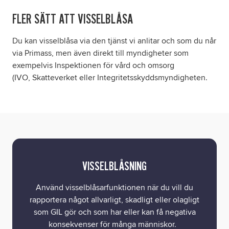
FLER SÄTT ATT VISSELBLÅSA
Du kan visselblåsa via den tjänst vi anlitar och som du når
via Primass, men även direkt till myndigheter som
exempelvis Inspektionen för vård och omsorg
(IVO, Skatteverket eller Integritetsskyddsmyndigheten.
VISSELBLÅSNING
Använd visselblåsarfunktionen när du vill du
rapportera något allvarligt, skadligt eller olagligt
som GIL gör och som har eller kan få negativa
konsekvenser för många människor.