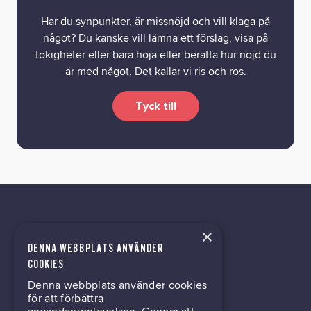
Har du synpunkter, är missnöjd och vill klaga på
något? Du kanske vill lämna ett förslag, visa på
tokigheter eller bara höja eller berätta hur nöjd du
är med något. Det kallar vi ris och ros.
Tyck till
×
DENNA WEBBPLATS ANVÄNDER
tech@hoy.se
COOKIES
Denna webbplats använder cookies
031-63 64 80
för att förbättra