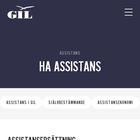
GIL
Open
Personlig
menu
assistans
Assistans
Ha assistans
Utbildningar & Event
Va assistent
ASSISTANS
HA ASSISTANS
Jobb
Min sida
Kontakt
ASSISTANS I GIL
SJÄLVBESTÄMMANDE
ASSISTANSEKONOMI
Kampanjer