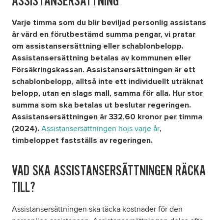
ASSISTANSERSÄTTNING
Varje timma som du blir beviljad personlig assistans
Om oss
är värd en förutbestämd summa pengar, vi pratar
om assistansersättning eller schablonbelopp.
Nyheter
Assistansersättning betalas av kommunen eller
Försäkringskassan. Assistansersättningen är ett
Ordlista
schablonbelopp, alltså inte ett individuellt uträknat
belopp, utan en slags mall, samma för alla. Hur stor
summa som ska betalas ut beslutar regeringen.
FAQ
Assistansersättningen är 332,60 kronor per timma
Assistansersättningen höjs varje år
(2024).
,
Tillgänglighetsredogörelse
timbeloppet fastställs av regeringen.
GDPR
VAD SKA ASSISTANSERSÄTTNINGEN RÄCKA
TILL?
Formulär
Assistansersättningen ska täcka kostnader för den