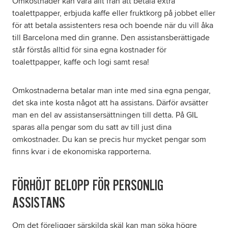
Omkostnader kan vara allt från att betala extra
toalettpapper, erbjuda kaffe eller fruktkorg på jobbet eller
för att betala assistenters resa och boende när du vill åka
till Barcelona med din granne. Den assistansberättigade
står förstås alltid för sina egna kostnader för
toalettpapper, kaffe och logi samt resa!
Omkostnaderna betalar man inte med sina egna pengar,
det ska inte kosta något att ha assistans. Därför avsätter
man en del av assistansersättningen till detta. På GIL
sparas alla pengar som du satt av till just dina
omkostnader. Du kan se precis hur mycket pengar som
finns kvar i de ekonomiska rapporterna.
FÖRHÖJT BELOPP FÖR PERSONLIG
ASSISTANS
Om det föreligger särskilda skäl kan man söka högre