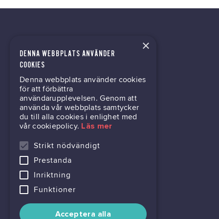
×
DENNA WEBBPLATS ANVÄNDER
tech@hoy.se
COOKIES
Denna webbplats använder cookies
031-63 64 80
för att förbättra
användarupplevelsen. Genom att
använda vår webbplats samtycker
du till alla cookies i enlighet med
Mölndalsvägen 30B
vår cookiepolicy.
Läs mer
Box 24061
400 22 Göteborg
Strikt nödvändigt
Prestanda
716444-6762
Inriktning
Funktioner
Acceptera alla