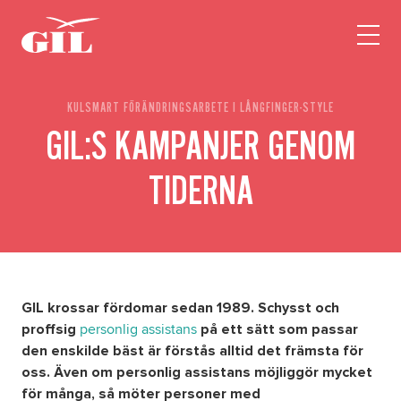
GIL
Open
Personlig
menu
assistans
Assistans
KULSMART FÖRÄNDRINGSARBETE I LÅNGFINGER-STYLE
Ha assistans
GIL:S KAMPANJER GENOM
Utbildningar & Event
Va assistent
TIDERNA
Jobb
Min sida
Kontakt
GIL krossar fördomar sedan 1989. Schysst och
personlig assistans
proffsig
på ett sätt som passar
den enskilde bäst är förstås alltid det främsta för
oss. Även om personlig assistans möjliggör mycket
för många, så möter personer med
Kampanjer