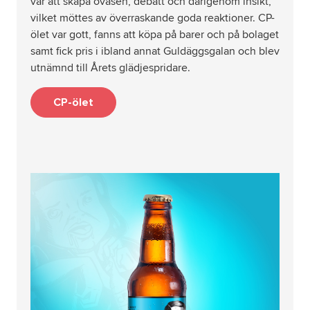
var att skapa oväsen, debatt och därigenom insikt,
vilket möttes av överraskande goda reaktioner. CP-
ölet var gott, fanns att köpa på barer och på bolaget
samt fick pris i ibland annat Guldäggsgalan och blev
utnämnd till Årets glädjespridare.
CP-ölet