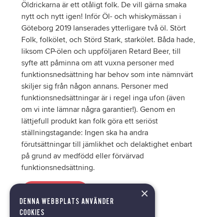
Öldrickarna är ett otåligt folk. De vill gärna smaka
nytt och nytt igen! Inför Öl- och whiskymässan i
Göteborg 2019 lanserades ytterligare två öl. Stört
Folk, folkölet, och Störd Stark, starkölet. Båda hade,
liksom CP-ölen och uppföljaren Retard Beer, till
syfte att påminna om att vuxna personer med
funktionsnedsättning har behov som inte nämnvärt
skiljer sig från någon annans. Personer med
funktionsnedsättningar är i regel inga ufon (även
om vi inte lämnar några garantier!). Genom en
lättjefull produkt kan folk göra ett seriöst
ställningstagande: Ingen ska ha andra
förutsättningar till jämlikhet och delaktighet enbart
på grund av medfödd eller förvärvad
funktionsnedsättning.
×
Stört folk
DENNA WEBBPLATS ANVÄNDER
COOKIES