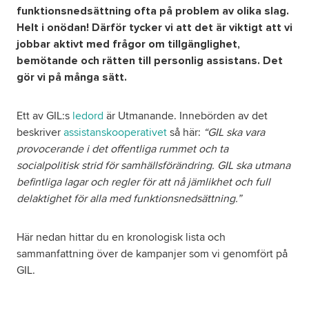
funktionsnedsättning ofta på problem av olika slag.
Helt i onödan! Därför tycker vi att det är viktigt att vi
Om oss
jobbar aktivt med frågor om tillgänglighet,
bemötande och rätten till personlig assistans. Det
Nyheter
gör vi på många sätt.
Ordlista
Ett av GIL:s
ledord
är Utmanande. Innebörden av det
beskriver
assistanskooperativet
så här:
“GIL ska vara
provocerande i det offentliga rummet och ta
FAQ
socialpolitisk strid för samhällsförändring. GIL ska utmana
befintliga lagar och regler för att nå jämlikhet och full
Tillgänglighetsredogörelse
delaktighet för alla med funktionsnedsättning.”
GDPR
Här nedan hittar du en kronologisk lista och
sammanfattning över de kampanjer som vi genomfört på
Formulär
GIL.