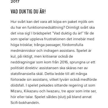
2017
VAD DUKTIG DU ÄR!
Hur svårt kan det vara att köpa en paket mjölk om
du har en funktionsnedsättning? Orimligt svårt ska
det visa sig! I brädspelet ”Vad duktig du är!” får de
som spelar uppleva frustrationen det innebär med
höga trösklar, trånga passager, fördomsfulla
medmänniskor och indragen assistans. Spelet är
kul, på riktigt, men kritiserar också de
neddragningar som kom från 2016, sprungna ur ett
politiskt direktiv:
assistansen ska skäras ner av
statsfinansiella skäl.
Detta ledde till att många
förlorade sin assistans, vilket tyvärr också medförde
dödsfall. I spelet pekades sittande regering ut som
Mizaru, Kikazaru och Iwazaru, tre apor som inte ser,
hör eller talar. Spelet såldes (slut) på bland annat
Scifi-bokhandeln.