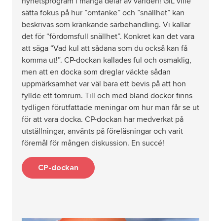
nyhetsprogram i många delar av världen! GIL ville
sätta fokus på hur ”omtanke” och ”snällhet” kan
beskrivas som kränkande särbehandling. Vi kallar
det för “fördomsfull snällhet”. Konkret kan det vara
att säga “Vad kul att sådana som du också kan få
komma ut!”. CP-dockan kallades ful och osmaklig,
men att en docka som dreglar väckte sådan
uppmärksamhet var väl bara ett bevis på att hon
fyllde ett tomrum. Till och med bland dockor finns
tydligen förutfattade meningar om hur man får se ut
för att vara docka. CP-dockan har medverkat på
utställningar, använts på föreläsningar och varit
föremål för mången diskussion. En succé!
CP-dockan