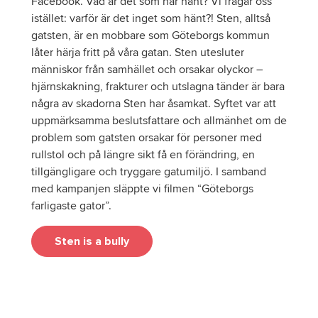
Facebook. Vad är det som har hänt? Vi frågar oss
istället: varför är det inget som hänt?! Sten, alltså
gatsten, är en mobbare som Göteborgs kommun
låter härja fritt på våra gatan. Sten utesluter
människor från samhället och orsakar olyckor –
hjärnskakning, frakturer och utslagna tänder är bara
några av skadorna Sten har åsamkat. Syftet var att
uppmärksamma beslutsfattare och allmänhet om de
problem som gatsten orsakar för personer med
rullstol och på längre sikt få en förändring, en
tillgängligare och tryggare gatumiljö. I samband
med kampanjen släppte vi filmen “Göteborgs
farligaste gator”.
Sten is a bully