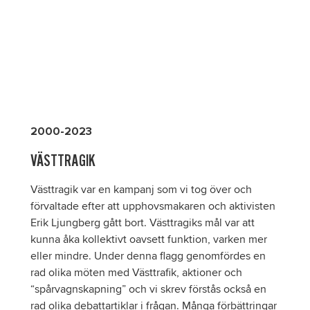
GIL:S KAMPANJER GENOM TIDERNA
2000-2023
VÄSTTRAGIK
Västtragik var en kampanj som vi tog över och
förvaltade efter att upphovsmakaren och aktivisten
Erik Ljungberg gått bort. Västtragiks mål var att
kunna åka kollektivt oavsett funktion, varken mer
eller mindre. Under denna flagg genomfördes en
rad olika möten med Västtrafik, aktioner och
“spårvagnskapning” och vi skrev förstås också en
rad olika debattartiklar i frågan. Många förbättringar