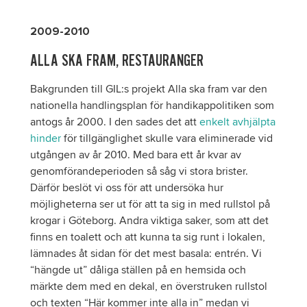
2009-2010
ALLA SKA FRAM, RESTAURANGER
Bakgrunden till GIL:s projekt Alla ska fram var den
nationella handlingsplan för handikappolitiken som
antogs år 2000. I den sades det att
enkelt avhjälpta
hinder
för tillgänglighet skulle vara eliminerade vid
utgången av år 2010. Med bara ett år kvar av
genomförandeperioden så såg vi stora brister.
Därför beslöt vi oss för att undersöka hur
möjligheterna ser ut för att ta sig in med rullstol på
krogar i Göteborg. Andra viktiga saker, som att det
finns en toalett och att kunna ta sig runt i lokalen,
lämnades åt sidan för det mest basala: entrén. Vi
“hängde ut” dåliga ställen på en hemsida och
märkte dem med en dekal, en överstruken rullstol
och texten “Här kommer inte alla in” medan vi