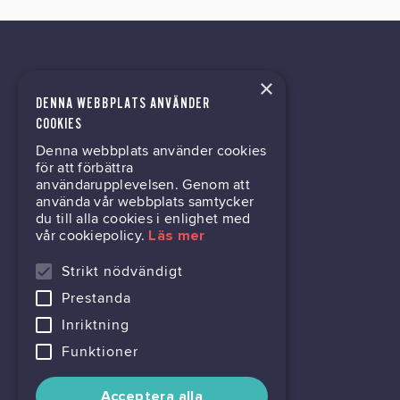
×
DENNA WEBBPLATS ANVÄNDER
tech@hoy.se
COOKIES
Denna webbplats använder cookies
031-63 64 80
för att förbättra
användarupplevelsen. Genom att
använda vår webbplats samtycker
du till alla cookies i enlighet med
Mölndalsvägen 30B
vår cookiepolicy.
Läs mer
Box 24061
400 22 Göteborg
Strikt nödvändigt
Prestanda
716444-6762
Inriktning
Funktioner
Acceptera alla