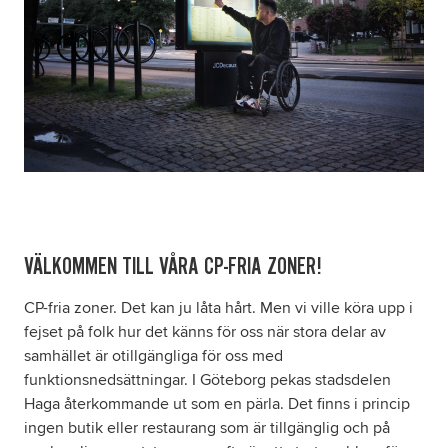
Om oss
Nyheter
Ordlista
FAQ
VÄLKOMMEN TILL VÅRA CP-FRIA ZONER!
Tillgänglighetsredogörelse
CP-fria zoner. Det kan ju låta hårt. Men vi ville köra upp i
GDPR
fejset på folk hur det känns för oss när stora delar av
samhället är otillgängliga för oss med
Formulär
funktionsnedsättningar. I Göteborg pekas stadsdelen
Haga återkommande ut som en pärla. Det finns i princip
ingen butik eller restaurang som är tillgänglig och på