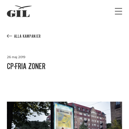
GIL
Open
Personlig
menu
assistans
Assistans
Ha assistans
ALLA KAMPANJER
Utbildningar & Event
Va assistent
26 maj 2019
Jobb
CP-FRIA ZONER
Min sida
Kontakt
Kampanjer