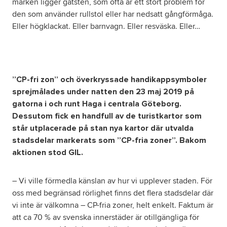
marken ligger gatsten, som ofta är ett stort problem för
den som använder rullstol eller har nedsatt gångförmåga.
Eller högklackat. Eller barnvagn. Eller resväska. Eller…
”CP-fri zon” och överkryssade handikappsymboler
sprejmålades under natten den 23 maj 2019 på
gatorna i och runt Haga i centrala Göteborg.
Dessutom fick en handfull av de turistkartor som
står utplacerade på stan nya kartor där utvalda
stadsdelar markerats som ”CP-fria zoner”. Bakom
aktionen stod GIL.
– Vi ville förmedla känslan av hur vi upplever staden. För
oss med begränsad rörlighet finns det flera stadsdelar där
vi inte är välkomna – CP-fria zoner, helt enkelt. Faktum är
att ca 70 % av svenska innerstäder är otillgängliga för