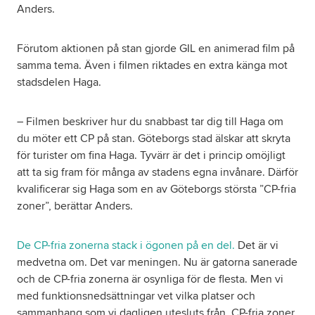
Anders.
Förutom aktionen på stan gjorde GIL en animerad film på
samma tema. Även i filmen riktades en extra känga mot
stadsdelen Haga.
– Filmen beskriver hur du snabbast tar dig till Haga om
du möter ett CP på stan. Göteborgs stad älskar att skryta
för turister om fina Haga. Tyvärr är det i princip omöjligt
att ta sig fram för många av stadens egna invånare. Därför
kvalificerar sig Haga som en av Göteborgs största ”CP-fria
zoner”, berättar Anders.
De CP-fria zonerna stack i ögonen på en del.
Det är vi
medvetna om. Det var meningen. Nu är gatorna sanerade
och de CP-fria zonerna är osynliga för de flesta. Men vi
med funktionsnedsättningar vet vilka platser och
sammanhang som vi dagligen utesluts från. CP-fria zoner