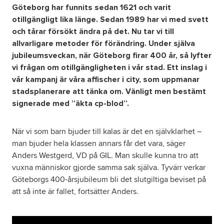
Göteborg har funnits sedan 1621 och varit
otillgängligt lika länge. Sedan 1989 har vi med svett
och tårar försökt ändra på det. Nu tar vi till
allvarligare metoder för förändring. Under själva
jubileumsveckan, när Göteborg firar 400 år, så lyfter
vi frågan om otillgängligheten i vår stad. Ett inslag i
vår kampanj är våra affischer i city, som uppmanar
stadsplanerare att tänka om. Vänligt men bestämt
signerade med ”äkta cp-blod”.
När vi som barn bjuder till kalas är det en självklarhet –
man bjuder hela klassen annars får det vara, säger
Anders Westgerd, VD på GIL. Man skulle kunna tro att
vuxna människor gjorde samma sak själva. Tyvärr verkar
Göteborgs 400-årsjubileum bli det slutgiltiga beviset på
att så inte är fallet, fortsätter Anders.