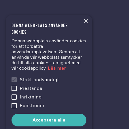
×
DENNA WEBBPLATS ANVÄNDER
tech@hoy.se
COOKIES
Denna webbplats använder cookies
031-63 64 80
för att förbättra
användarupplevelsen. Genom att
använda vår webbplats samtycker
du till alla cookies i enlighet med
Mölndalsvägen 30B
vår cookiepolicy.
Läs mer
Box 24061
400 22 Göteborg
Strikt nödvändigt
Prestanda
716444-6762
Inriktning
Funktioner
Acceptera alla