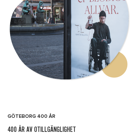
Om oss
Nyheter
Ordlista
FAQ
Tillgänglighetsredogörelse
GDPR
GÖTEBORG 400 ÅR
Formulär
400 ÅR AV OTILLGÄNGLIGHET