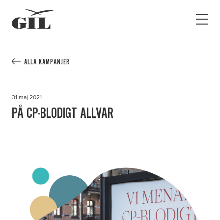
GIL
Open
Personlig
menu
assistans
Assistans
Ha assistans
ALLA KAMPANJER
Utbildningar & Event
Va assistent
31 maj 2021
Jobb
PÅ CP-BLODIGT ALLVAR
Min sida
Kontakt
Kampanjer