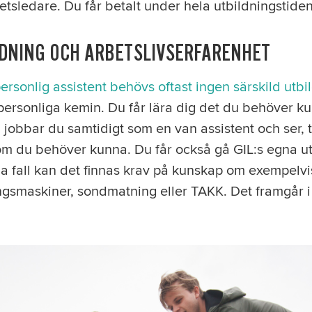
tsledare. Du får betalt under hela utbildningstiden
LDNING OCH ARBETSLIVSERFARENHET
ersonlig assistent behövs oftast ingen särskild utbi
personliga kemin. Du får lära dig det du behöver k
obbar du samtidigt som en van assistent och ser, t
m du behöver kunna. Du får också gå GIL:s egna ut
iga fall kan det finnas krav på kunskap om exempelvis
smaskiner, sondmatning eller TAKK. Det framgår i s