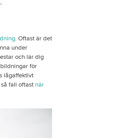
.
ldning
. Oftast är det
unna under
estar och lär dig
bildningar för
 lågaffektivt
å fall oftast
när