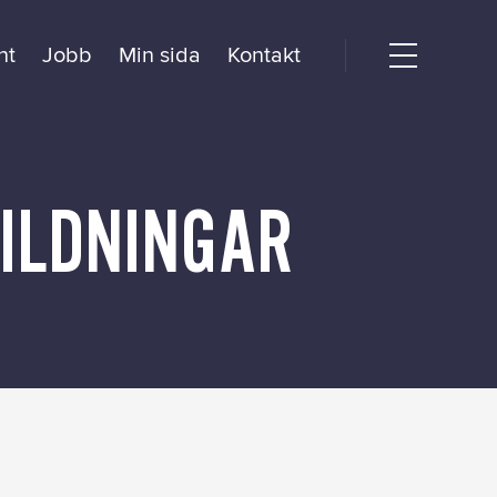
nt
Jobb
Min sida
Kontakt
Open
menu
dogörelse
BILDNINGAR