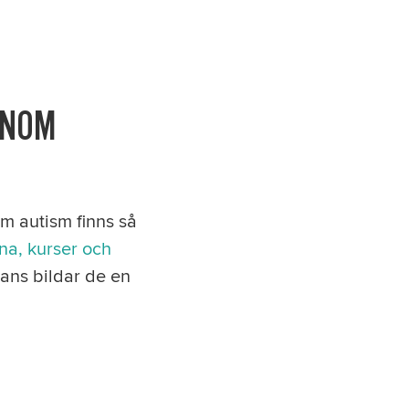
INOM
om autism finns så
na, kurser och
mans bildar de en