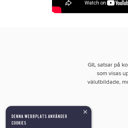
GIL satsar på ko
som visas up
välutbildade, mo
×
DENNA WEBBPLATS ANVÄNDER
COOKIES