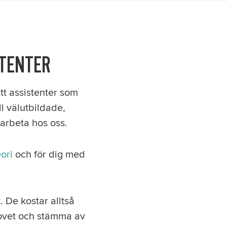
STENTER
att assistenter som
ll välutbildade,
 arbeta hos oss.
ori
och för dig med
. De kostar alltså
ehovet och stämma av