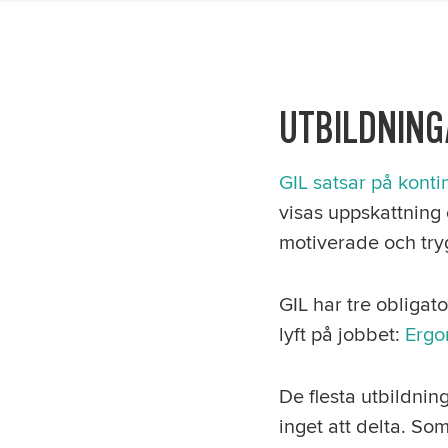
UTBILDNING
GIL satsar på konti
visas uppskattning o
motiverade och tryg
GIL har tre obligat
lyft på jobbet:
Ergo
De flesta utbildning
inget att delta. So