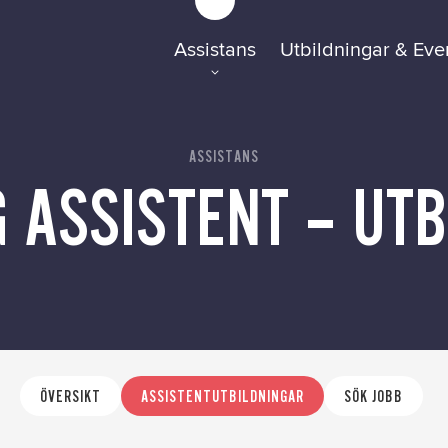
FAQ
Assistans
Utbildningar & Eve
Tillgänglighetsre
ASSISTANS
GDPR
 ASSISTENT – UT
Formulär
ÖVERSIKT
ASSISTENTUTBILDNINGAR
SÖK JOBB