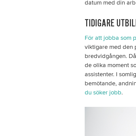
datum med din arbe
TIDIGARE UTBI
För att jobba som p
viktigare med den 
bredvidgången. Då j
de olika moment so
assistenter. I soml
bemötande, andning
du söker jobb
.