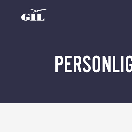
Om oss
GIL
Personlig
Nyheter
assistans
PERSONLIG