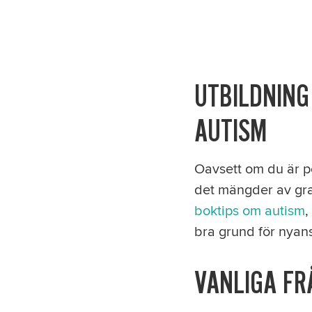
UTBILDNING
AUTISM
Oavsett om du är pe
det mängder av grat
boktips om autism
,
bra grund för nyanst
VANLIGA FR