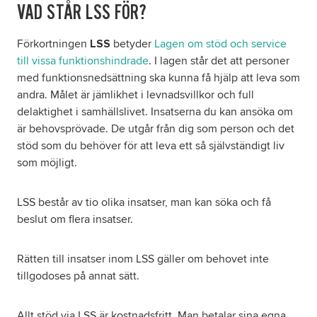
VAD STÅR LSS FÖR?
Om oss
Förkortningen
betyder
Lagen om stöd och service
LSS
till vissa funktionshindrade
. I lagen står det att personer
Nyheter
med funktionsnedsättning ska kunna få hjälp att leva som
andra. Målet är jämlikhet i levnadsvillkor och full
delaktighet i samhällslivet. Insatserna du kan ansöka om
Ordlista
är behovsprövade. De utgår från dig som person och det
stöd som du behöver för att leva ett så självständigt liv
FAQ
som möjligt.
Tillgänglighetsredogörelse
LSS består av tio olika insatser, man kan söka och få
beslut om flera insatser.
GDPR
Rätten till insatser inom LSS gäller om behovet inte
Formulär
tillgodoses på annat sätt.
Allt stöd via LSS är kostnadsfritt. Man betalar sina egna