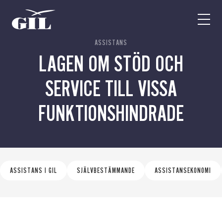
GIL
Open
Personlig
menu
assistans
ASSISTANS
Assistans
LAGEN OM STÖD OCH
Ha assistans
Utbildningar & Event
SERVICE TILL VISSA
Va assistent
Jobb
FUNKTIONSHINDRADE
Min sida
Kontakt
ASSISTANS I GIL
SJÄLVBESTÄMMANDE
ASSISTANSEKONOMI
Kampanjer