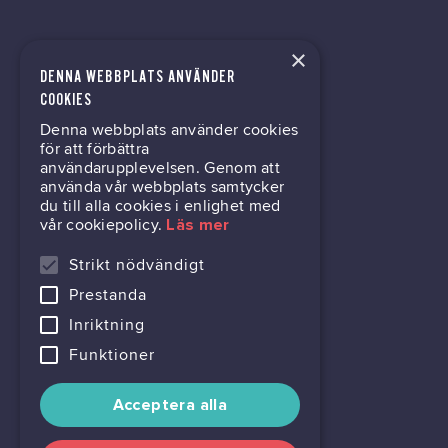
×
DENNA WEBBPLATS ANVÄNDER
tech@hoy.se
COOKIES
Denna webbplats använder cookies
031-63 64 80
för att förbättra
användarupplevelsen. Genom att
använda vår webbplats samtycker
du till alla cookies i enlighet med
Mölndalsvägen 30B
vår cookiepolicy.
Läs mer
Box 24061
400 22 Göteborg
Strikt nödvändigt
Prestanda
716444-6762
Inriktning
Funktioner
Acceptera alla