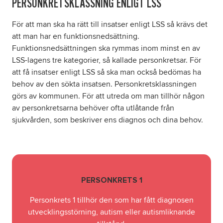
PERSONKRETSKLASSNING ENLIGT LSS
För att man ska ha rätt till insatser enligt LSS så krävs det
att man har en funktionsnedsättning.
Funktionsnedsättningen ska rymmas inom minst en av
LSS-lagens tre kategorier, så kallade personkretsar. För
att få insatser enligt LSS så ska man också bedömas ha
behov av den sökta insatsen. Personkretsklassningen
görs av kommunen. För att utreda om man tillhör någon
av personkretsarna behöver ofta utlåtande från
sjukvården, som beskriver ens diagnos och dina behov.
PERSONKRETS 1
Personkrets 1 tillhör den som har fått diagnosen
utvecklingsstörning, autism eller autismliknande