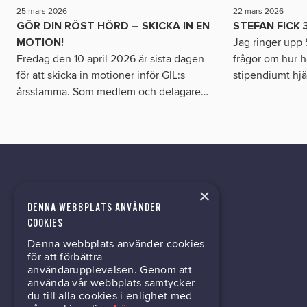
25 mars 2026
22 mars 2026
GÖR DIN RÖST HÖRD – SKICKA IN EN
STEFAN FICK
Jag ringer upp S
MOTION!
Fredag den 10 april 2026 är sista dagen
frågor om hur h
för att skicka in motioner inför GIL:s
stipendiumt hjä
årsstämma. Som medlem och delägare
…
×
DENNA WEBBPLATS ANVÄNDER
tech@hoy.se
COOKIES
Denna webbplats använder cookies
031-63 64 80
för att förbättra
användarupplevelsen. Genom att
använda vår webbplats samtycker
du till alla cookies i enlighet med
Mölndalsvägen 30B