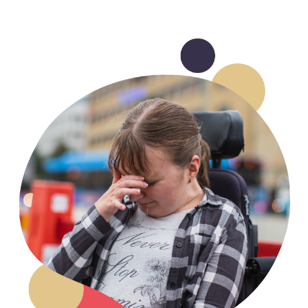
Om oss
Nyheter
Ordlista
FAQ
Tillgänglighetsredogörelse
GDPR
Formulär