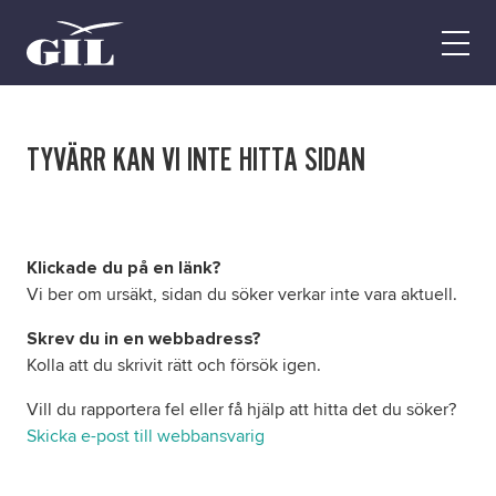
GIL
Open
Personlig
menu
assistans
Assistans
Ha assistans
TYVÄRR KAN VI INTE HITTA SIDAN
Utbildningar & Event
Va assistent
Jobb
Klickade du på en länk?
Vi ber om ursäkt, sidan du söker verkar inte vara aktuell.
Min sida
Skrev du in en webbadress?
Kontakt
Kolla att du skrivit rätt och försök igen.
Vill du rapportera fel eller få hjälp att hitta det du söker?
Skicka e-post till webbansvarig
Kampanjer