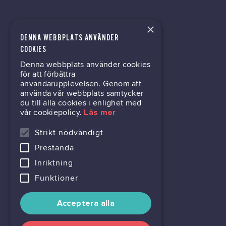
×
DENNA WEBBPLATS ANVÄNDER
tech@hoy.se
COOKIES
Denna webbplats använder cookies
031-63 64 80
för att förbättra
användarupplevelsen. Genom att
använda vår webbplats samtycker
du till alla cookies i enlighet med
Mölndalsvägen 30B
vår cookiepolicy.
Läs mer
Box 24061
400 22 Göteborg
Strikt nödvändigt
Prestanda
716444-6762
Inriktning
Funktioner
Acceptera alla