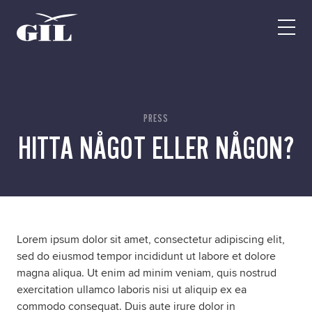
GIL
Open
Personlig
menu
assistans
Assistans
Ha assistans
Utbildningar & Event
Va assistent
PRESS
HITTA NÅGOT ELLER NÅGON?
Jobb
Min sida
Kontakt
Lorem ipsum dolor sit amet, consectetur adipiscing elit,
sed do eiusmod tempor incididunt ut labore et dolore
magna aliqua. Ut enim ad minim veniam, quis nostrud
exercitation ullamco laboris nisi ut aliquip ex ea
commodo consequat. Duis aute irure dolor in
Kampanjer