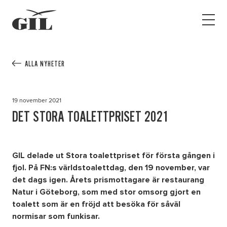
GIL
Open
Personlig
menu
assistans
Assistans
Ha assistans
ALLA NYHETER
Utbildningar & Event
Va assistent
19 november 2021
Jobb
DET STORA TOALETTPRISET 2021
Min sida
GIL delade ut Stora toalettpriset för första gången i
Kontakt
fjol. På FN:s världstoalettdag, den 19 november, var
det dags igen. Årets prismottagare är restaurang
Natur i Göteborg, som med stor omsorg gjort en
toalett som är en fröjd att besöka för såväl
normisar som funkisar.
Kampanjer