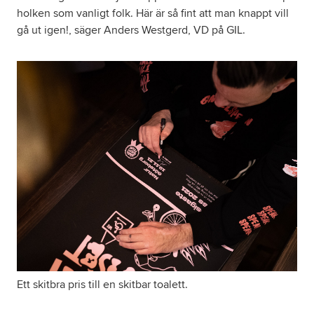
holken som vanligt folk. Här är så fint att man knappt vill
gå ut igen!, säger Anders Westgerd, VD på GIL.
Ett skitbra pris till en skitbar toalett.