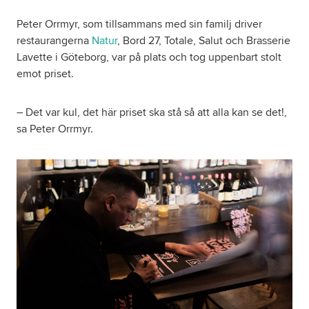
Peter Orrmyr, som tillsammans med sin familj driver
Om oss
restaurangerna
Natur
, Bord 27, Totale, Salut och Brasserie
Lavette i Göteborg, var på plats och tog uppenbart stolt
emot priset.
Nyheter
Ordlista
– Det var kul, det här priset ska stå så att alla kan se det!,
sa Peter Orrmyr.
FAQ
Tillgänglighetsredogörelse
GDPR
Formulär