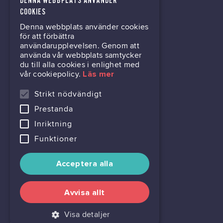
DENNA WEBBPLATS ANVÄNDER
tech@hoy.se
COOKIES
Denna webbplats använder cookies
031-63 64 80
för att förbättra
användarupplevelsen. Genom att
använda vår webbplats samtycker
du till alla cookies i enlighet med
Mölndalsvägen 30B
vår cookiepolicy.
Läs mer
Box 24061
400 22 Göteborg
Strikt nödvändigt
Prestanda
716444-6762
Inriktning
Funktioner
Acceptera alla
Avvisa allt
Visa detaljer