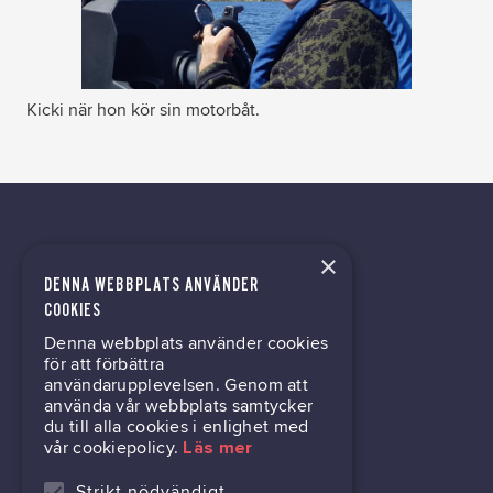
Kicki när hon kör sin motorbåt.
×
DENNA WEBBPLATS ANVÄNDER
tech@hoy.se
COOKIES
Denna webbplats använder cookies
031-63 64 80
för att förbättra
användarupplevelsen. Genom att
använda vår webbplats samtycker
du till alla cookies i enlighet med
Mölndalsvägen 30B
vår cookiepolicy.
Läs mer
Box 24061
400 22 Göteborg
Strikt nödvändigt