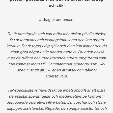
och sök!
Om oss
Utdrag ur annonsen:
Nyheter
Du är prestigelös och kan möta människor på alla nivåer.
Du är innovativ och lösningsfokuserad och kan arbeta
Ordlista
kreativt. Du är trygg i dig själv och dina kunskaper och du
vågar göra något unikt när det behövs. Du orkar också
FAQ
med de tuffare och mer krävande arbetsuppgifterna som
förekommer inom HR. Sammantaget bidrar du som HR-
Tillgänglighetsredogörelse
specialist till att GIL är en attraktiv och hållbar
arbetsgivare.
GDPR
HR-specialistens huvudsakliga arbetsuppgift är att bistå
Formulär
de assistansberättigade och medarbetare på kontoret i
det löpande operativa HR-arbetet. Du coachar och stöttar
dagligen assistansberättigade, personliga assistenter och