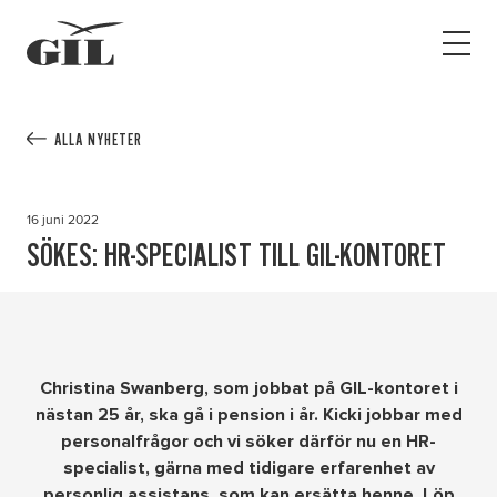
GIL
Open
Personlig
menu
assistans
Assistans
Ha assistans
ALLA NYHETER
Utbildningar & Event
Va assistent
16 juni 2022
Jobb
SÖKES: HR-SPECIALIST TILL GIL-KONTORET
Min sida
Kontakt
Christina Swanberg, som jobbat på GIL-kontoret i
nästan 25 år, ska gå i pension i år. Kicki jobbar med
personalfrågor och vi söker därför nu en HR-
specialist, gärna med tidigare erfarenhet av
personlig assistans, som kan ersätta henne. Löp
Kampanjer