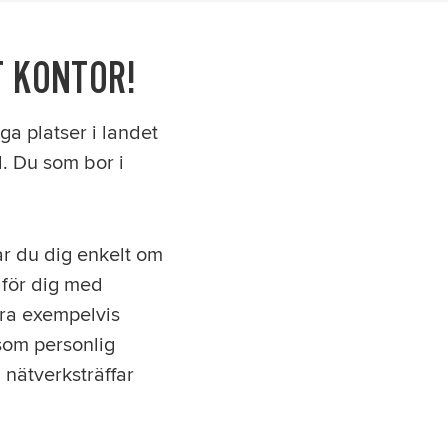
T KONTOR!
ga platser i landet
. Du som bor i
ar du dig enkelt om
t för dig med
föra exempelvis
som personlig
, nätverksträffar