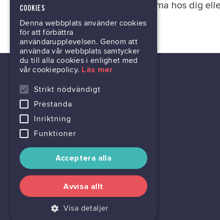
hemma hos dig elle
COOKIES
Denna webbplats använder cookies
för att förbättra
användarupplevelsen. Genom att
använda vår webbplats samtycker
du till alla cookies i enlighet med
vår cookiepolicy.
Läs mer
Strikt nödvändigt
Prestanda
tech@hoy.se
Inriktning
031-63 64 80
Funktioner
Acceptera alla
Avvisa allt
Visa detaljer