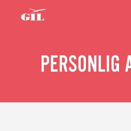
Om oss
GIL
Personlig
Nyheter
assistans
PERSONLIG A