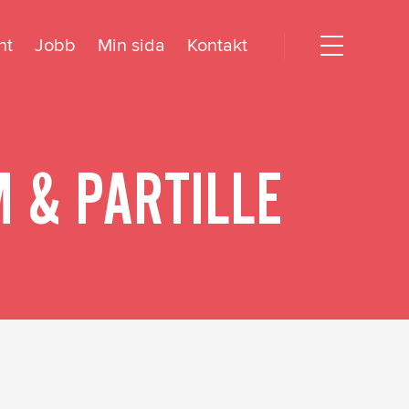
nt
Jobb
Min sida
Kontakt
Open
menu
dogörelse
M & PARTILLE