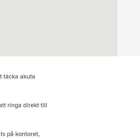
t täcka akuta
t ringa direkt till
ts på kontoret,