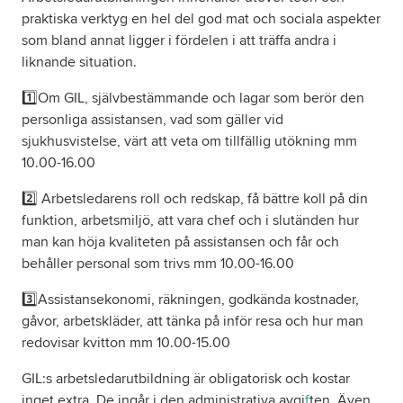
praktiska verktyg en hel del god mat och sociala aspekter
som bland annat ligger i fördelen i att träffa andra i
liknande situation.
1️⃣Om GIL, självbestämmande och lagar som berör den
personliga assistansen, vad som gäller vid
sjukhusvistelse, värt att veta om tillfällig utökning mm
10.00-16.00
2️⃣ Arbetsledarens roll och redskap, få bättre koll på din
funktion, arbetsmiljö, att vara chef och i slutänden hur
man kan höja kvaliteten på assistansen och får och
behåller personal som trivs mm 10.00-16.00
3️⃣Assistansekonomi, räkningen, godkända kostnader,
gåvor, arbetskläder, att tänka på inför resa och hur man
redovisar kvitton mm 10.00-15.00
GIL:s arbetsledarutbildning är obligatorisk och kostar
inget extra. De ingår i den administrativa avgi
f
ten. Även