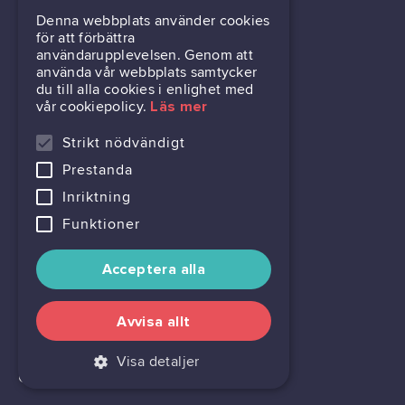
Denna webbplats använder cookies
031-63 64 80
för att förbättra
användarupplevelsen. Genom att
använda vår webbplats samtycker
du till alla cookies i enlighet med
Mölndalsvägen 30B
vår cookiepolicy.
Läs mer
Box 24061
400 22 Göteborg
Strikt nödvändigt
Prestanda
716444-6762
Inriktning
Funktioner
Acceptera alla
Avvisa allt
Visa detaljer
Cookie settings