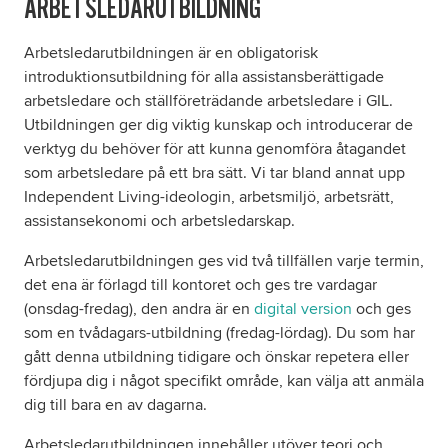
ARBETSLEDARUTBILDNING
Arbetsledarutbildningen är en obligatorisk
Om oss
introduktionsutbildning för alla assistansberättigade
arbetsledare och ställföreträdande arbetsledare i GIL.
Nyheter
Utbildningen ger dig viktig kunskap och introducerar de
verktyg du behöver för att kunna genomföra åtagandet
Ordlista
som arbetsledare på ett bra sätt. Vi tar bland annat upp
Independent Living-ideologin, arbetsmiljö, arbetsrätt,
FAQ
assistansekonomi och arbetsledarskap.
Arbetsledarutbildningen ges vid två tillfällen varje termin,
Tillgänglighetsredogörelse
det ena är förlagd till kontoret och ges tre vardagar
(onsdag-fredag), den andra är en
digital version
och ges
GDPR
som en tvådagars-utbildning (fredag-lördag). Du som har
gått denna utbildning tidigare och önskar repetera eller
Formulär
fördjupa dig i något specifikt område, kan välja att anmäla
dig till bara en av dagarna.
Arbetsledarutbildningen innehåller utöver teori och