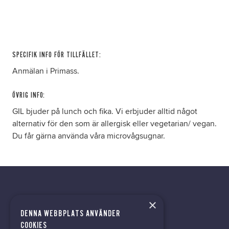
SPECIFIK INFO FÖR TILLFÄLLET:
Anmälan i Primass.
ÖVRIG INFO:
GIL bjuder på lunch och fika. Vi erbjuder alltid något
alternativ för den som är allergisk eller vegetarian/ vegan.
Du får gärna använda våra microvågsugnar.
×
DENNA WEBBPLATS ANVÄNDER
tech@hoy.se
COOKIES